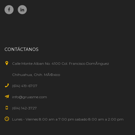
CONTÁCTANOS
Calle Monte Alban No. 4100 Col. Francisco DomÃ­nguez
Chihuahua, Chih. MÃ©xico
(614) 419-6707
info@gruasme.com
(614) 142-3727
Lunes - Viernes 8:00 am a 7:00 pm sabado 8:00 am a 2:00 pm