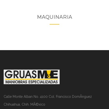
MAQUINARIA
Calle Monte Alban No. 4100 Col. Francisco DomÃ­nguez
Chihuahua, Chih. MÃ©xico