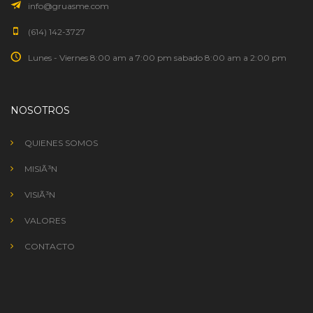
info@gruasme.com
(614) 142-3727
Lunes - Viernes 8:00 am a 7:00 pm sabado 8:00 am a 2:00 pm
NOSOTROS
QUIENES SOMOS
MISIÃ³N
VISIÃ³N
VALORES
CONTACTO