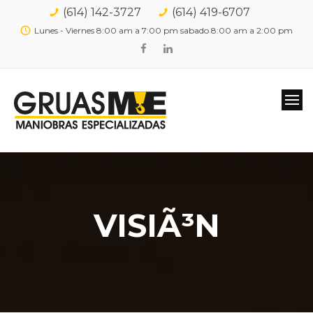
(614) 142-3727
(614) 419-6707
Lunes - Viernes 8:00 am a 7:00 pm sabado 8:00 am a 2:00 pm
VISIÃ³N